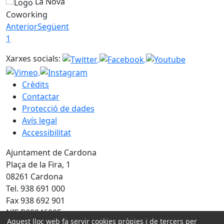
La Nova
Coworking
Anterior
Següent
1
Xarxes socials:
Crèdits
Contactar
Protecció de dades
Avís legal
Accessibilitat
Ajuntament de Cardona
Plaça de la Fira, 1
08261 Cardona
Tel. 938 691 000
Fax 938 692 901
NIF P0804600E
Aquest lloc web fa servir cookies pròpies i de tercers per