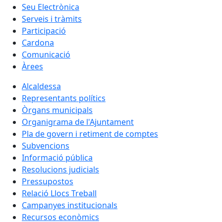
Seu Electrònica
Serveis i tràmits
Participació
Cardona
Comunicació
Àrees
Alcaldessa
Representants polítics
Òrgans municipals
Organigrama de l'Ajuntament
Pla de govern i retiment de comptes
Subvencions
Informació pública
Resolucions judicials
Pressupostos
Relació Llocs Treball
Campanyes institucionals
Recursos econòmics