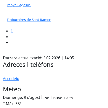
Penya Pagesos
Trabucaires de Sant Ramon
1
Facebook
X
Darrera actualització: 2.02.2026 | 14:05
Adreces i telèfons
Accedeix
Meteo
Diumenge, 9 d’agost
D
T.Màx: 35°
T