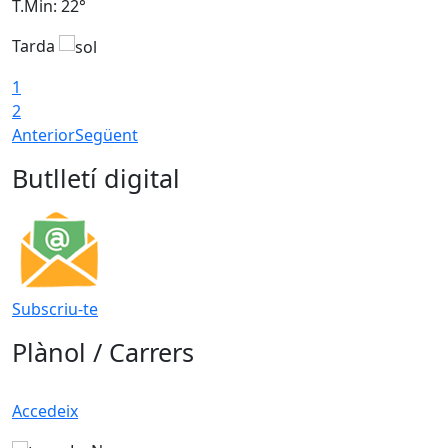
T.Min: 22°
T
Tarda
T
1
2
Anterior
Següent
Butlletí digital
Subscriu-te
Plànol / Carrers
Accedeix