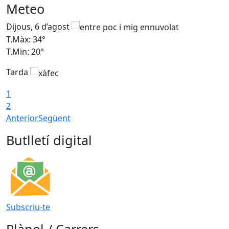
Meteo
Dijous, 6 d’agost
D
T.Màx: 34°
T
T.Min: 20°
T
Tarda
1
2
Anterior
Següent
Butlletí digital
Subscriu-te