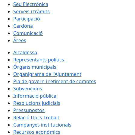
Seu Electrònica
Serveis i tràmits
Participació
Cardona
Comunicació
Àrees
Alcaldessa
Representants polítics
Òrgans municipals
Organigrama de l'Ajuntament
Pla de govern i retiment de comptes
Subvencions
Informació pública
Resolucions judicials
Pressupostos
Relació Llocs Treball
Campanyes institucionals
Recursos econòmics