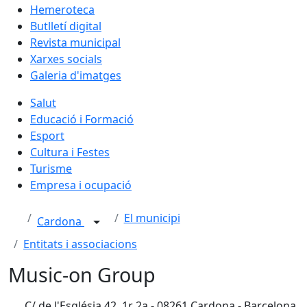
Hemeroteca
Butlletí digital
Revista municipal
Xarxes socials
Galeria d'imatges
Salut
Educació i Formació
Esport
Cultura i Festes
Turisme
Empresa i ocupació
El municipi
Cardona
Entitats i associacions
Music-on Group
C/ de l'Església 42, 1r 2a - 08261 Cardona - Barcelona