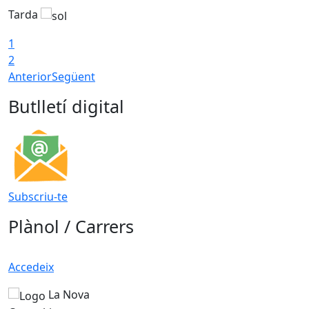
Tarda
T
1
2
Anterior
Següent
Butlletí digital
Subscriu-te
Plànol / Carrers
Accedeix
La Nova