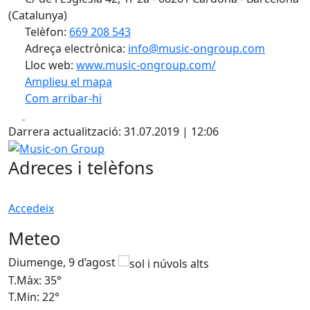
(Catalunya)
Telèfon:
669 208 543
Adreça electrònica:
info@music-ongroup.com
Lloc web:
www.music-ongroup.com/
Amplieu el mapa
Com arribar-hi
Leaflet
| ©
OpenStreetMap
contributors
Facebook
X
+
Darrera actualització: 31.07.2019 | 12:06
−
Music-on Group
Adreces i telèfons
Accedeix
Meteo
Diumenge, 9 d’agost
D
T.Màx: 35°
T
T.Min: 22°
T