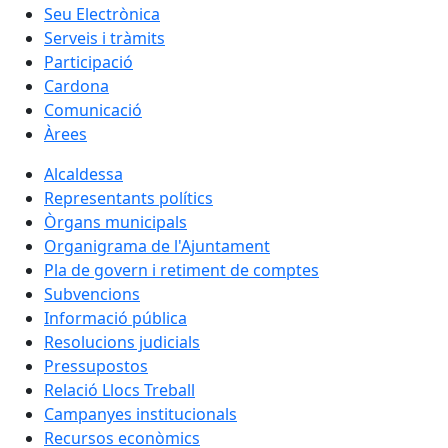
Seu Electrònica
Serveis i tràmits
Participació
Cardona
Comunicació
Àrees
Alcaldessa
Representants polítics
Òrgans municipals
Organigrama de l'Ajuntament
Pla de govern i retiment de comptes
Subvencions
Informació pública
Resolucions judicials
Pressupostos
Relació Llocs Treball
Campanyes institucionals
Recursos econòmics