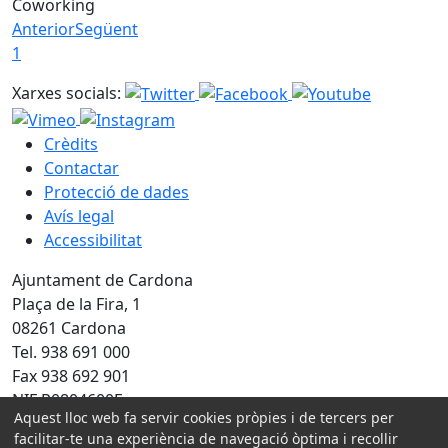
Coworking
Anterior
Següent
1
Xarxes socials:
Crèdits
Contactar
Protecció de dades
Avís legal
Accessibilitat
Ajuntament de Cardona
Plaça de la Fira, 1
08261 Cardona
Tel. 938 691 000
Fax 938 692 901
NIF P0804600E
Aquest lloc web fa servir cookies pròpies i de tercers per
facilitar-te una experiència de navegació òptima i recollir
Amb la col·laboració de: