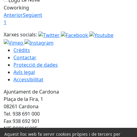
Coworking
Anterior
Següent
1
Xarxes socials:
Crèdits
Contactar
Protecció de dades
Avís legal
Accessibilitat
Ajuntament de Cardona
Plaça de la Fira, 1
08261 Cardona
Tel. 938 691 000
Fax 938 692 901
NIF P0804600E
Aquest lloc web fa servir cookies pròpies i de tercers per