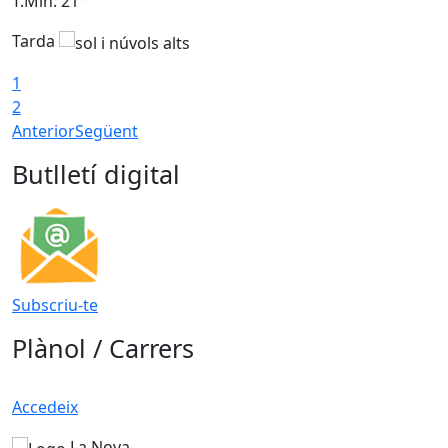
T.Min: 21°
T
Tarda
T
1
2
Anterior
Següent
Butlletí digital
Subscriu-te
Plànol / Carrers
Accedeix
La Nova