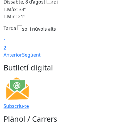
Dissabte, 8 d’agost
D
T.Màx: 33°
T
T.Min: 21°
T
Tarda
1
2
Anterior
Següent
Butlletí digital
Subscriu-te
Plànol / Carrers