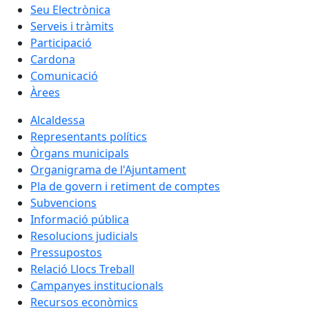
Seu Electrònica
Serveis i tràmits
Participació
Cardona
Comunicació
Àrees
Alcaldessa
Representants polítics
Òrgans municipals
Organigrama de l'Ajuntament
Pla de govern i retiment de comptes
Subvencions
Informació pública
Resolucions judicials
Pressupostos
Relació Llocs Treball
Campanyes institucionals
Recursos econòmics