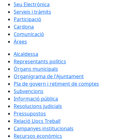
Seu Electrònica
Serveis i tràmits
Participació
Cardona
Comunicació
Àrees
Alcaldessa
Representants polítics
Òrgans municipals
Organigrama de l'Ajuntament
Pla de govern i retiment de comptes
Subvencions
Informació pública
Resolucions judicials
Pressupostos
Relació Llocs Treball
Campanyes institucionals
Recursos econòmics