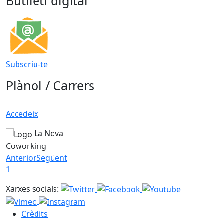
Butlletí digital
Subscriu-te
Plànol / Carrers
Accedeix
La Nova
Coworking
Anterior
Següent
1
Xarxes socials:
Crèdits