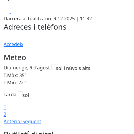
Facebook
X
Darrera actualització: 9.12.2025 | 11:32
Adreces i telèfons
Accedeix
Meteo
Diumenge, 9 d’agost
D
T.Màx: 35°
T
T.Min: 22°
T
Tarda
T
1
2
Anterior
Següent