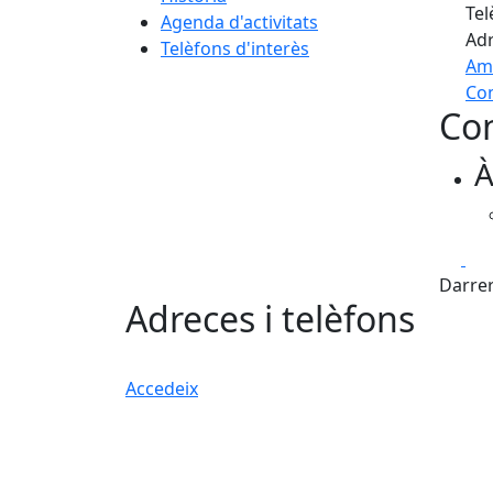
Tel
Agenda d'activitats
Adr
Telèfons d'interès
Am
Com
Con
+
À
−
Fa
Darrer
Adreces i telèfons
Accedeix