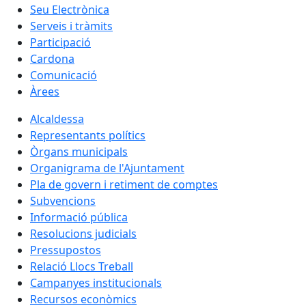
Seu Electrònica
Serveis i tràmits
Participació
Cardona
Comunicació
Àrees
Alcaldessa
Representants polítics
Òrgans municipals
Organigrama de l'Ajuntament
Pla de govern i retiment de comptes
Subvencions
Informació pública
Resolucions judicials
Pressupostos
Relació Llocs Treball
Campanyes institucionals
Recursos econòmics