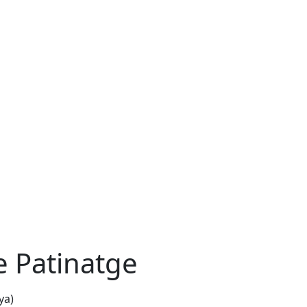
e Patinatge
ya)