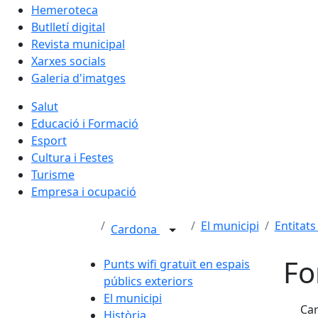
Hemeroteca
Butlletí digital
Revista municipal
Xarxes socials
Galeria d'imatges
Salut
Educació i Formació
Esport
Cultura i Festes
Turisme
Empresa i ocupació
El municipi
Entitats
Cardona
Fo
Punts wifi gratuït en espais
públics exteriors
El municipi
Car
Història