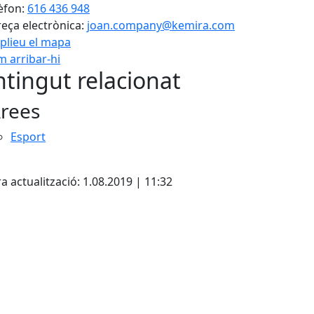
èfon:
616 436 948
eça electrònica:
joan.company@kemira.com
plieu el mapa
 arribar-hi
tingut relacionat
rees
Esport
cebook
X
a actualització: 1.08.2019 | 11:32