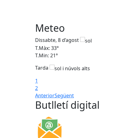
Meteo
Dissabte, 8 d’agost
T.Màx: 33°
T.Min: 21°
Tarda
1
2
Anterior
Següent
Butlletí digital