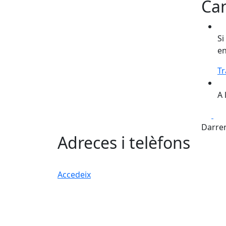
Can
Si
en
Tr
A 
Fa
Darrer
Adreces i telèfons
Accedeix