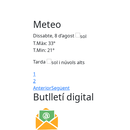
Meteo
Dissabte, 8 d’agost
T.Màx: 33°
T.Min: 21°
Tarda
1
2
Anterior
Següent
Butlletí digital