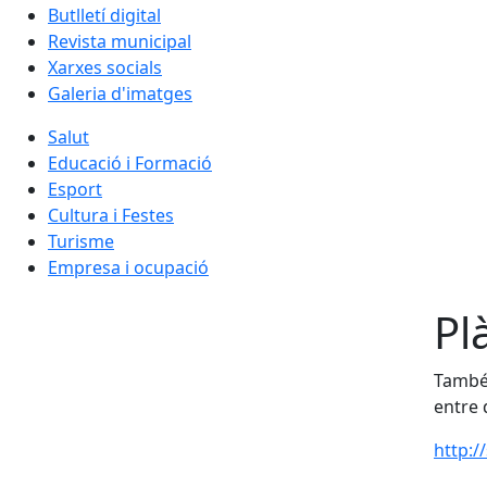
Butlletí digital
Revista municipal
Xarxes socials
Galeria d'imatges
Salut
Educació i Formació
Esport
Cultura i Festes
Turisme
Empresa i ocupació
Pl
També 
entre 
http:/