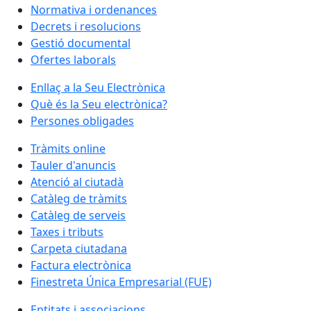
Normativa i ordenances
Decrets i resolucions
Gestió documental
Ofertes laborals
Enllaç a la Seu Electrònica
Què és la Seu electrònica?
Persones obligades
Tràmits online
Tauler d'anuncis
Atenció al ciutadà
Catàleg de tràmits
Catàleg de serveis
Taxes i tributs
Carpeta ciutadana
Factura electrònica
Finestreta Única Empresarial (FUE)
Entitats i associacions