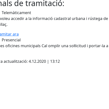
als de tramitació:
Telemàticament
 voleu accedir a la informació cadastral urbana i rústega d
llaç.
amitar ara
Presencial
les oficines municipals Cal omplir una sol·licitud i portar-la 
cebook
X
a actualització: 4.12.2020 | 13:12