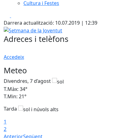
Cultura i Festes
Facebook
X
Darrera actualització: 10.07.2019 | 12:39
Setmana de la Joventut
Adreces i telèfons
Accedeix
Meteo
Divendres, 7 d’agost
D
T.Màx: 34°
T
T.Min: 21°
T
Tarda
T
1
2
Anterior
Següent