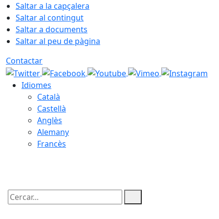
Saltar a la capçalera
Saltar al contingut
Saltar a documents
Saltar al peu de pàgina
Contactar
Idiomes
Català
Castellà
Anglès
Alemany
Francès
06.08.2026 | 03:52
Cercar: