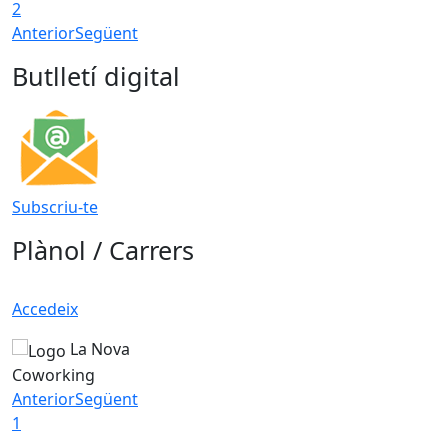
2
Anterior
Següent
Butlletí digital
Subscriu-te
Plànol / Carrers
Accedeix
La Nova
Coworking
Anterior
Següent
1