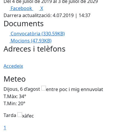
Del 4 de juliol de 2019 al 3 de juliol de 2029
Facebook
X
Darrera actualització: 4.07.2019 | 14:37
Documents
Convocatòria
(330.59KB)
Mocions
(47.93KB)
Adreces i telèfons
Accedeix
Meteo
Dijous, 6 d’agost
D
T.Màx: 34°
T
T.Min: 20°
T
Tarda
1