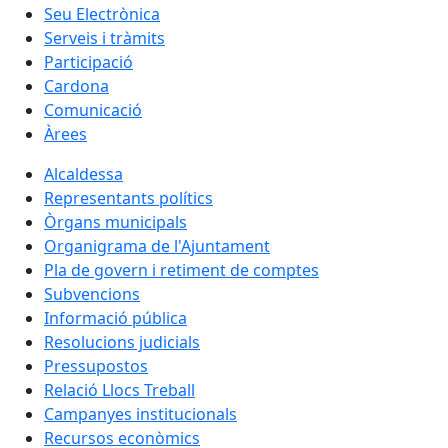
Seu Electrònica
Serveis i tràmits
Participació
Cardona
Comunicació
Àrees
Alcaldessa
Representants polítics
Òrgans municipals
Organigrama de l'Ajuntament
Pla de govern i retiment de comptes
Subvencions
Informació pública
Resolucions judicials
Pressupostos
Relació Llocs Treball
Campanyes institucionals
Recursos econòmics