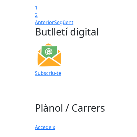
1
2
Anterior
Següent
Butlletí digital
Subscriu-te
Plànol / Carrers
Accedeix