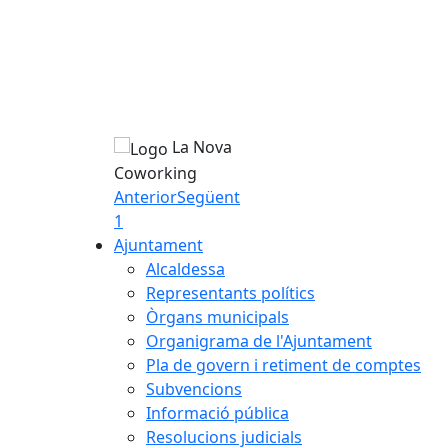
La Nova
Coworking
Anterior
Següent
1
Ajuntament
Alcaldessa
Representants polítics
Òrgans municipals
Organigrama de l'Ajuntament
Pla de govern i retiment de comptes
Subvencions
Informació pública
Resolucions judicials