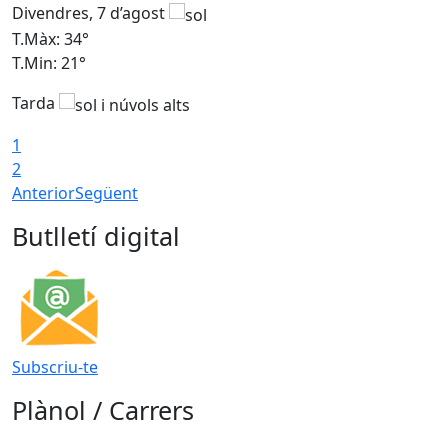
Divendres, 7 d’agost
D
T.Màx: 34°
T
T.Min: 21°
T
Tarda
T
1
2
Anterior
Següent
Butlletí digital
Subscriu-te
Plànol / Carrers