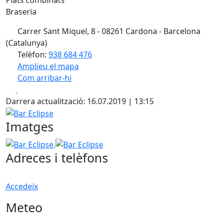
Braseria
Carrer Sant Miquel, 8 - 08261 Cardona - Barcelona
(Catalunya)
Telèfon:
938 684 476
Amplieu el mapa
Com arribar-hi
Leaflet
| ©
OpenStreetMap
contributors
Facebook
X
+
Darrera actualització: 16.07.2019 | 13:15
−
Bar Eclipse
Imatges
Bar Eclipse
Bar Eclipse
Adreces i telèfons
Accedeix
Meteo