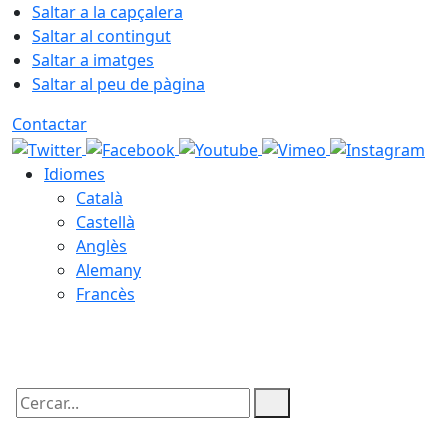
Saltar a la capçalera
Saltar al contingut
Saltar a imatges
Saltar al peu de pàgina
Contactar
Idiomes
Català
Castellà
Anglès
Alemany
Francès
07.08.2026 | 07:11
Cercar: