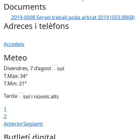
Documents
2019-0008 Servei treball poda arbrat 2019
(503.08KB)
Adreces i telèfons
Accedeix
Meteo
Divendres, 7 d’agost
D
T.Màx: 34°
T
T.Min: 21°
T
Tarda
T
1
2
Anterior
Següent
Butlletí digital