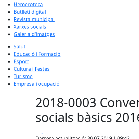
Hemeroteca
Butlletí digital
Revista municipal
Xarxes socials
Galeria d'imatges
Salut
Educació i Formació
Esport
Cultura i Festes
Turisme
Empresa i ocupació
2018-0003 Conven
socials bàsics 20
Facebook
X
Darrera actualització: 30.07.2019 | 09:42