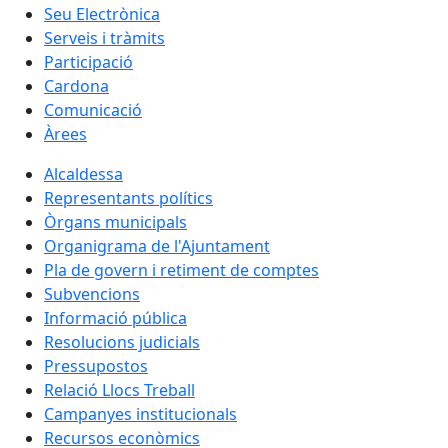
Seu Electrònica
Serveis i tràmits
Participació
Cardona
Comunicació
Àrees
Alcaldessa
Representants polítics
Òrgans municipals
Organigrama de l'Ajuntament
Pla de govern i retiment de comptes
Subvencions
Informació pública
Resolucions judicials
Pressupostos
Relació Llocs Treball
Campanyes institucionals
Recursos econòmics