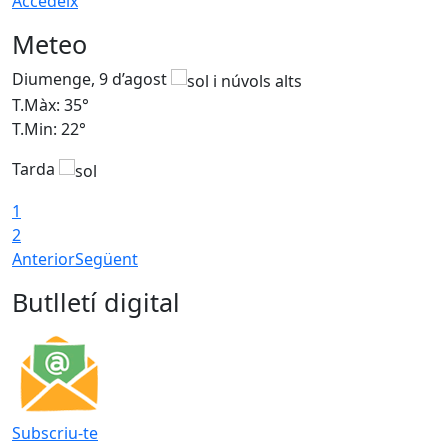
Accedeix
Meteo
Diumenge, 9 d’agost
D
T.Màx: 35°
T
T.Min: 22°
T
Tarda
T
1
2
Anterior
Següent
Butlletí digital
Subscriu-te