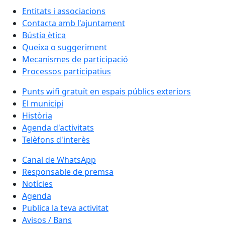
Entitats i associacions
Contacta amb l'ajuntament
Bústia ètica
Queixa o suggeriment
Mecanismes de participació
Processos participatius
Punts wifi gratuït en espais públics exteriors
El municipi
Història
Agenda d'activitats
Telèfons d'interès
Canal de WhatsApp
Responsable de premsa
Notícies
Agenda
Publica la teva activitat
Avisos / Bans