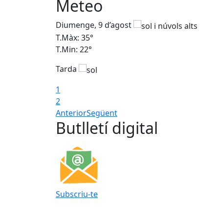
Meteo
Diumenge, 9 d’agost
T.Màx: 35°
T.Min: 22°
Tarda
1
2
Anterior
Següent
Butlletí digital
Subscriu-te