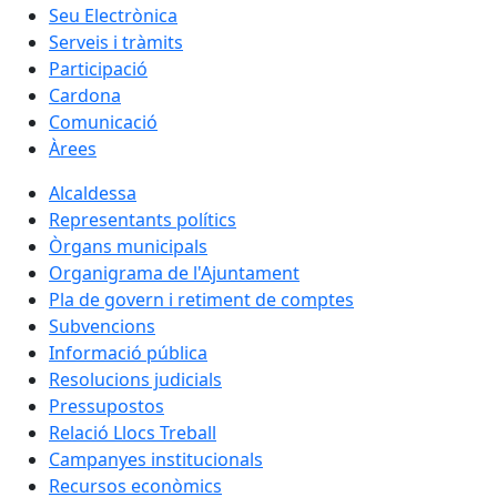
Seu Electrònica
Serveis i tràmits
Participació
Cardona
Comunicació
Àrees
Alcaldessa
Representants polítics
Òrgans municipals
Organigrama de l'Ajuntament
Pla de govern i retiment de comptes
Subvencions
Informació pública
Resolucions judicials
Pressupostos
Relació Llocs Treball
Campanyes institucionals
Recursos econòmics