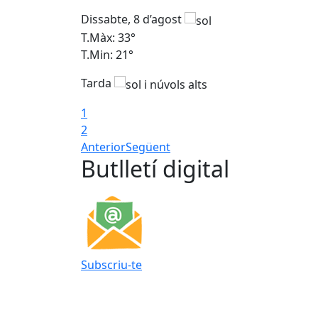
Dissabte, 8 d’agost
T.Màx: 33°
T.Min: 21°
Tarda
1
2
Anterior
Següent
Butlletí digital
Subscriu-te