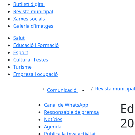
Butlletí digital
Revista municipal
Xarxes socials
Galeria d'imatges
Salut
Educació i Formació
Esport
Cultura i Festes
Turisme
Empresa i ocupació
Revista municipal
Comunicació
Ed
Canal de WhatsApp
Responsable de premsa
20
Notícies
Agenda
Publica la teva activitat