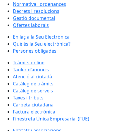
Normativa i ordenances
Decrets i resolucions
Gestió documental
Ofertes laborals
Enllaç a la Seu Electrònica
Què és la Seu electrònica?
Persones obligades
Tràmits online
Tauler d'anuncis
Atenció al ciutadà
Catàleg de tràmits
Catàleg de serveis
Taxes i tributs
Carpeta ciutadana
Factura electrònica
Finestreta Única Empresarial (FUE)
Entitats i associacions