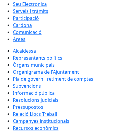
Seu Electrònica
Serveis i tràmits
Participació
Cardona
Comunicació
Àrees
Alcaldessa
Representants polítics
Òrgans municipals
Organigrama de l'Ajuntament
Pla de govern i retiment de comptes
Subvencions
Informació pública
Resolucions judicials
Pressupostos
Relació Llocs Treball
Campanyes institucionals
Recursos econòmics