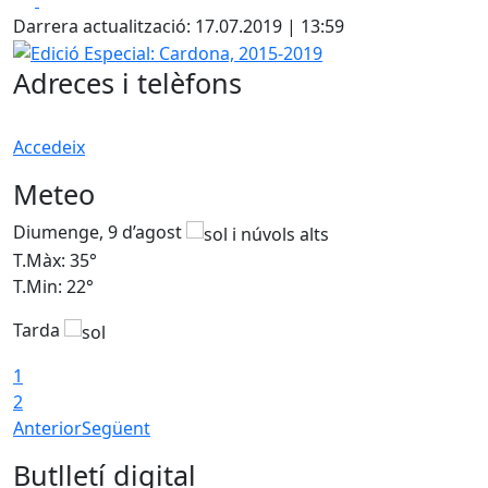
Darrera actualització: 17.07.2019 | 13:59
Edició Especial: Cardona, 2015-2019
Adreces i telèfons
Accedeix
Meteo
Diumenge, 9 d’agost
D
T.Màx: 35°
T
T.Min: 22°
T
Tarda
T
1
2
Anterior
Següent
Butlletí digital