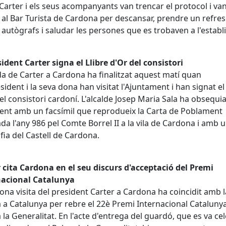
, Carter i els seus acompanyants van trencar el protocol i va
 al Bar Turista de Cardona per descansar, prendre un refres
 autògrafs i saludar les persones que es trobaven a l'establ
sident Carter signa el Llibre d'Or del consistori
da de Carter a Cardona ha finalitzat aquest matí quan
esident i la seva dona han visitat l'Ajuntament i han signat el
el consistori cardoní. L'alcalde Josep Maria Sala ha obsequia
ent amb un facsímil que reprodueix la Carta de Poblament
da l'any 986 pel Comte Borrel II a la vila de Cardona i amb 
afia del Castell de Cardona.
 cita Cardona en el seu discurs d'acceptació del Premi
nacional Catalunya
ona visita del president Carter a Cardona ha coincidit amb l
 a Catalunya per rebre el 22è Premi Internacional Cataluny
 la Generalitat. En l'acte d'entrega del guardó, que es va ce