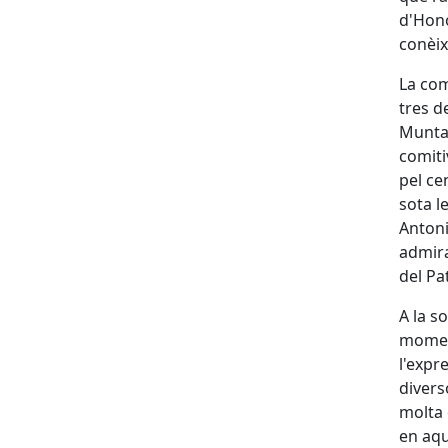
d'Hono
conèix
La com
tres d
Muntan
comitiv
pel ce
sota l
Antoni
admira
del Pa
A la s
moment
l'expr
divers
molta 
en aqu