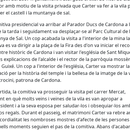
r amb motiu de la visita privada que Carter va fer a la vila 
er el castell i la muntanya de sal.
itiva presidencial va arribar al Parador Ducs de Cardona a 
e la tarda i seguidament va desplaçar-se al Parc Cultural de 
ya de Sal. Un cop acabada la visita a l'interior de la mina la
a es va dirigir a la plaça de la Fira des d'on va iniciar el rec
ntre històric de Cardona i van visitar l'església de Sant Mique
es explicacions de l'alcalde i el rector de la parròquia mossè
 Guixé. Un cop a l'interior de l'església, Carter va mostrar l
ció per la història del temple i la bellesa de la imatge de la
trocini, patrona de Cardona.
ortida, la comitiva va prosseguir la visita pel carrer Mercat,
 en què molts veïns i veïnes de la vila es van apropar a
esident i a la seva esposa per saludar-los i obsequiar-los am
os regals. Durant el passeig, el matrimoni Carter va rebre 
cordialitat les nombroses mostres d'afecte de les persones
ells moments seguien el pas de la comitiva. Abans d'acabar