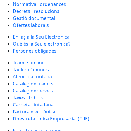
Normativa i ordenances
Decrets i resolucions
Gestió documental
Ofertes laborals
Enllaç a la Seu Electrònica
Què és la Seu electrònica?
Persones obligades
Tràmits online
Tauler d'anuncis
Atenció al ciutadà
Catàleg de tràmits
Catàleg de serveis
Taxes i tributs
Carpeta ciutadana
Factura electrònica
Finestreta Única Empresarial (FUE)
Entitats i associacions