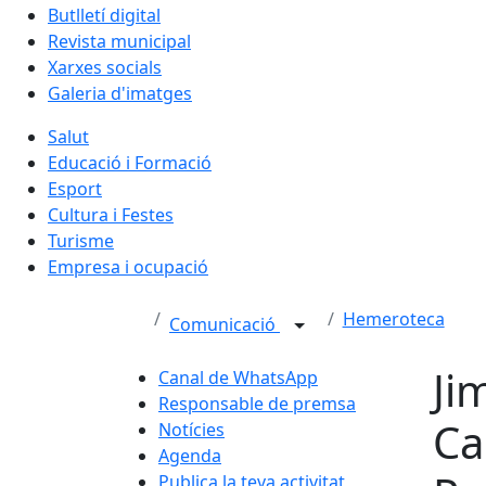
Butlletí digital
Revista municipal
Xarxes socials
Galeria d'imatges
Salut
Educació i Formació
Esport
Cultura i Festes
Turisme
Empresa i ocupació
Hemeroteca
Comunicació
Ji
Canal de WhatsApp
Responsable de premsa
Ca
Notícies
Agenda
Publica la teva activitat