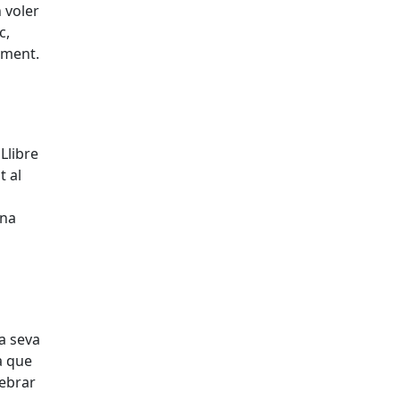
n voler
c,
iment.
 Llibre
t al
una
a seva
a que
lebrar