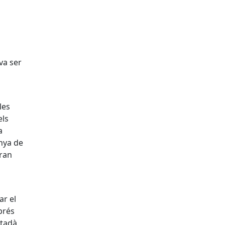
va ser
les
els
a
anya de
gran
ar el
prés
utadà