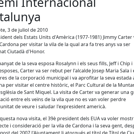
emi Internacional
talunya
te, 3 de juliol de 2010
sident dels Estats Units d'Amèrica (1977-1981) Jimmy Carter 
 Cardona per visitar la vila de la qual ara fa tres anys va ser
at Ciutadà d'Honor.
nyat de la seva esposa Rosalynn i els seus fills, Jeff i Chip i 
esposes, Carter va ser rebut per l'alcalde Josep Maria Sala i 
s de la corporació municipal i va aprofitar la seva estada 
a per visitar el centre històric, el Parc Cultural de la Munt
l'esglèsia de Sant Miquel. La visita de Carter va generar una 
ació entre els veïns de la vila que no es van voler perdre
tunitat de veure i saludar l'expresident americà.
uesta nova visita, el 39è president dels EUA va voler mostr
ecte i consideració per la vila de Cardona i la seva gent, des
agost del 2007 l'Ajuntament li atorgués el títol de Títol de Ci