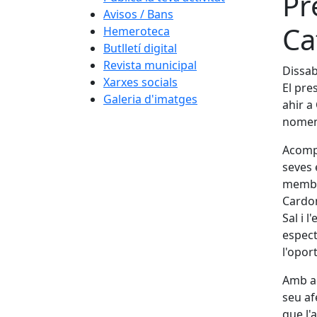
Pr
Avisos / Bans
Ca
Hemeroteca
Butlletí digital
Revista municipal
Dissab
Xarxes socials
El pre
Galeria d'imatges
ahir a
nomen
Acompa
seves 
membre
Cardon
Sal i 
espect
l'opor
Amb aq
seu af
que l'