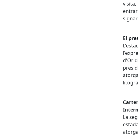
visita
entrar
signar
El pre
L'esta
l'expr
d'Or d
presid
atorga
litogr
Carter
Inter
La seg
estada
atorga