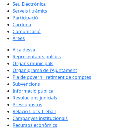
Seu Electrònica
Serveis i tràmits
Participació
Cardona
Comunicació
Àrees
Alcaldessa
Representants polítics
Òrgans municipals
Organigrama de l'Ajuntament
Pla de govern i retiment de comptes
Subvencions
Informació pública
Resolucions judicials
Pressupostos
Relació Llocs Treball
Campanyes institucionals
Recursos econòmics