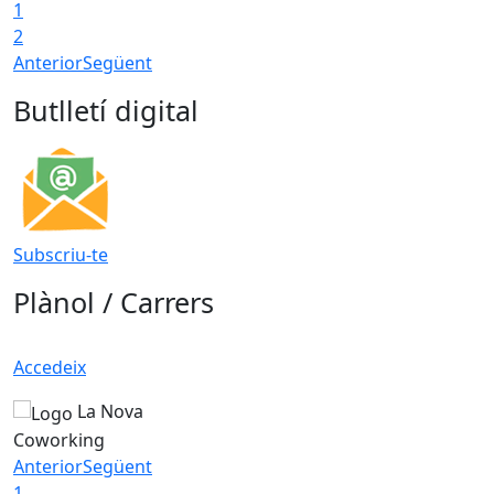
1
2
Anterior
Següent
Butlletí digital
Subscriu-te
Plànol / Carrers
Accedeix
La Nova
Coworking
Anterior
Següent
1