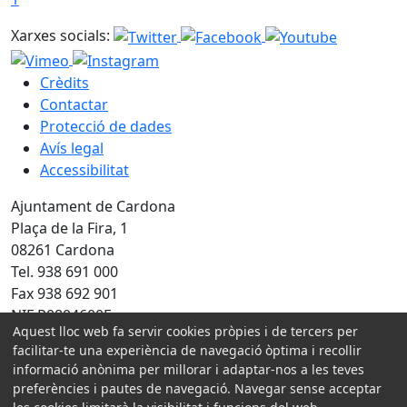
Xarxes socials:
Crèdits
Contactar
Protecció de dades
Avís legal
Accessibilitat
Ajuntament de Cardona
Plaça de la Fira, 1
08261 Cardona
Tel. 938 691 000
Fax 938 692 901
NIF P0804600E
Aquest lloc web fa servir cookies pròpies i de tercers per
Amb la col·laboració de:
facilitar-te una experiència de navegació òptima i recollir
informació anònima per millorar i adaptar-nos a les teves
preferències i pautes de navegació. Navegar sense acceptar