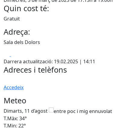
Quin cost té:
Gratuït
Adreça:
Sala dels Dolors
Facebook
X
Darrera actualització: 19.02.2025 | 14:11
Adreces i telèfons
Accedeix
Meteo
Dimarts, 11 d’agost
D
T.Màx: 34°
T
T.Min: 22°
T