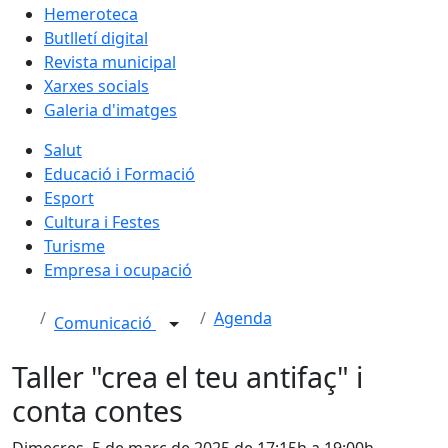
Hemeroteca
Butlletí digital
Revista municipal
Xarxes socials
Galeria d'imatges
Salut
Educació i Formació
Esport
Cultura i Festes
Turisme
Empresa i ocupació
Agenda
Comunicació
Taller "crea el teu antifaç" i
conta contes
Dimecres, 5 de març de 2025 de 17:15h a 19:00h