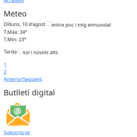
Accedeix
Meteo
Dilluns, 10 d’agost
D
T.Màx: 34°
T
T.Min: 23°
T
Tarda
1
2
Anterior
Següent
Butlletí digital
Subscriu-te