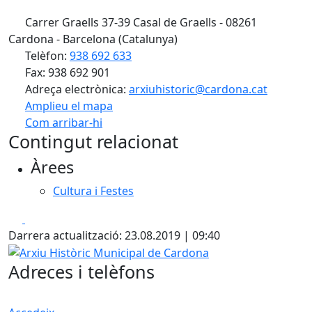
Carrer Graells 37-39 Casal de Graells - 08261
Cardona - Barcelona (Catalunya)
Telèfon:
938 692 633
Fax: 938 692 901
Adreça electrònica:
arxiuhistoric@cardona.cat
Amplieu el mapa
Com arribar-hi
Leaflet
| ©
OpenStreetMap
contributors
Contingut relacionat
+
Àrees
−
Cultura i Festes
Facebook
X
Darrera actualització: 23.08.2019 | 09:40
Arxiu Històric Municipal de Cardona
Adreces i telèfons