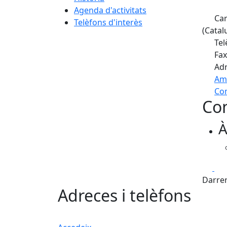
Agenda d'activitats
Car
Telèfons d'interès
(Catal
Tel
Fax
Adr
Am
Com
Con
+
À
−
Fa
Darrer
Adreces i telèfons