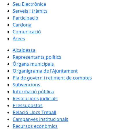
Seu Electrònica
Serveis i tràmits
Participació
Cardona
Comunicació
Àrees
Alcaldessa
Representants polítics
Òrgans municipals
Organigrama de l'Ajuntament
Pla de govern i retiment de comptes
Subvencions
Informació pública
Resolucions judicials
Pressupostos
Relació Llocs Treball
Campanyes institucionals
Recursos econòmics