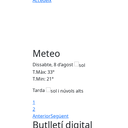
Accedeix
Meteo
Dissabte, 8 d’agost
T.Màx: 33°
T.Min: 21°
Tarda
1
2
Anterior
Següent
Butlletí digital