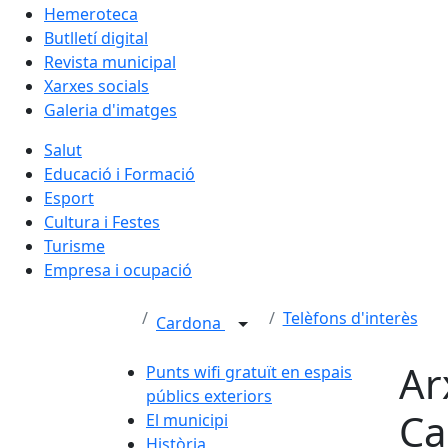
Hemeroteca
Butlletí digital
Revista municipal
Xarxes socials
Galeria d'imatges
Salut
Educació i Formació
Esport
Cultura i Festes
Turisme
Empresa i ocupació
Telèfons d'interès
Cardona
Ar
Punts wifi gratuït en espais
públics exteriors
Ca
El municipi
Història