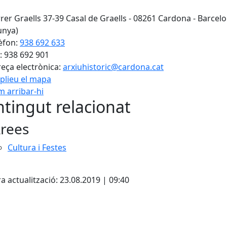
rer Graells 37-39 Casal de Graells - 08261 Cardona - Barcel
unya)
èfon:
938 692 633
: 938 692 901
eça electrònica:
arxiuhistoric@cardona.cat
plieu el mapa
 arribar-hi
Leaflet
| ©
OpenStreetMap
con
tingut relacionat
rees
Cultura i Festes
cebook
X
a actualització: 23.08.2019 | 09:40