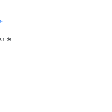
e-
ous, de
tributors