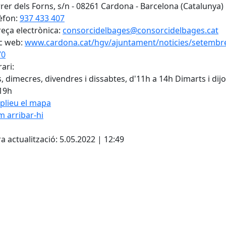
rer dels Forns, s/n - 08261 Cardona - Barcelona (Catalunya)
èfon:
937 433 407
eça electrònica:
consorcidelbages@consorcidelbages.cat
c web:
www.cardona.cat/hgv/ajuntament/noticies/setembr
70
ari:
s, dimecres, divendres i dissabtes, d'11h a 14h Dimarts i dij
19h
plieu el mapa
 arribar-hi
Leaflet
| ©
OpenStreetMap
con
cebook
X
a actualització: 5.05.2022 | 12:49