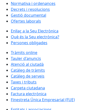
Normativa i ordenances
Decrets i resolucions
Gestió documental
Ofertes laborals
Enllaç a la Seu Electrònica
Què és la Seu electrònica?
Persones obligades
Tràmits online
Tauler d'anuncis
Atenció al ciutadà
Catàleg de tràmits
Catàleg de serveis
Taxes i tributs
Carpeta ciutadana
Factura electrònica
Finestreta Única Empresarial (FUE)
Entitats i associacions