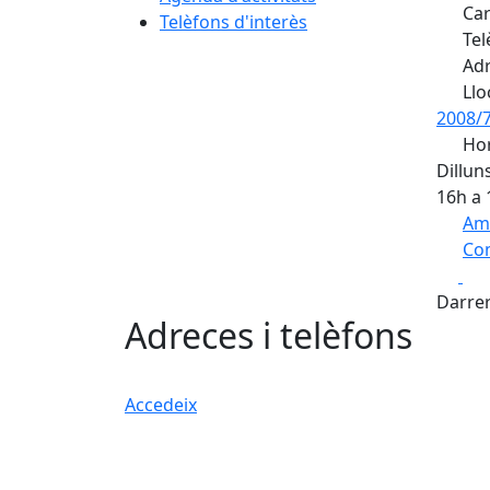
Car
Telèfons d'interès
Tel
Adr
Llo
2008/
Hor
Dillun
16h a 
Am
Com
Fa
+
Darrer
−
Adreces i telèfons
Accedeix