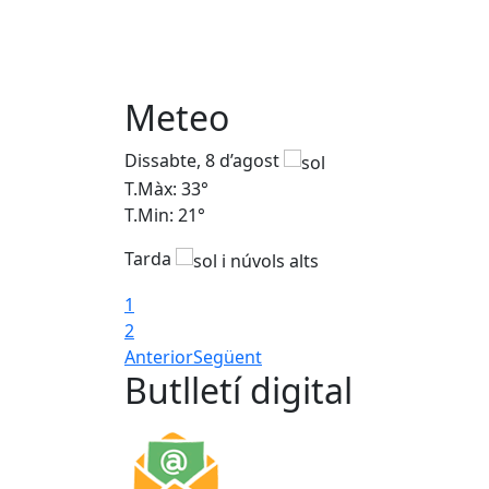
Meteo
Dissabte, 8 d’agost
T.Màx: 33°
T.Min: 21°
Tarda
1
2
Anterior
Següent
Butlletí digital