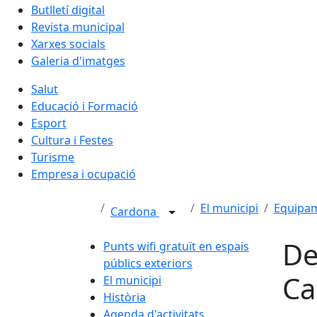
Butlletí digital
Revista municipal
Xarxes socials
Galeria d'imatges
Salut
Educació i Formació
Esport
Cultura i Festes
Turisme
Empresa i ocupació
El municipi
Equipa
Cardona
De
Punts wifi gratuït en espais
públics exteriors
Ca
El municipi
Història
Agenda d'activitats