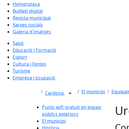
Hemeroteca
Butlletí digital
Revista municipal
Xarxes socials
Galeria d'imatges
Salut
Educació i Formació
Esport
Cultura i Festes
Turisme
Empresa i ocupació
El municipi
Equipa
Cardona
Ur
Punts wifi gratuït en espais
públics exteriors
El municipi
Con
Història