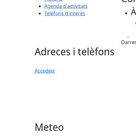
Agenda d'activitats
À
Telèfons d'interès
Fa
Darrer
Adreces i telèfons
Accedeix
Meteo