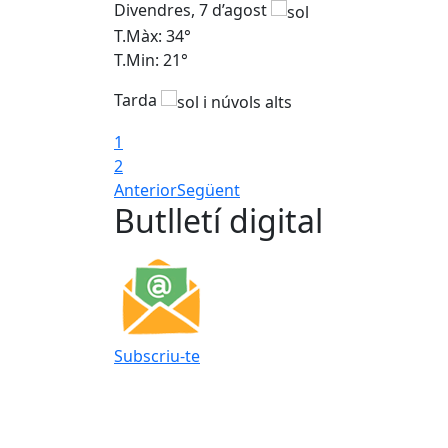
Divendres, 7 d’agost
T.Màx: 34°
T.Min: 21°
Tarda
1
2
Anterior
Següent
Butlletí digital
Subscriu-te