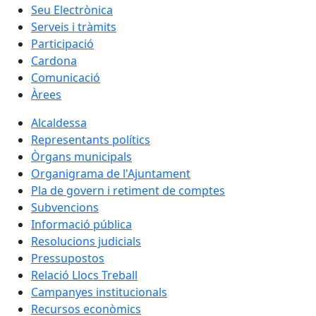
Seu Electrònica
Serveis i tràmits
Participació
Cardona
Comunicació
Àrees
Alcaldessa
Representants polítics
Òrgans municipals
Organigrama de l'Ajuntament
Pla de govern i retiment de comptes
Subvencions
Informació pública
Resolucions judicials
Pressupostos
Relació Llocs Treball
Campanyes institucionals
Recursos econòmics