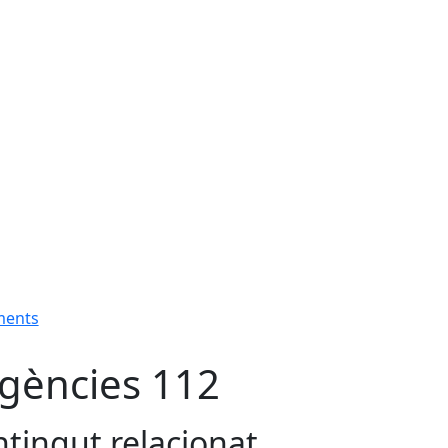
ments
gències 112
tingut relacionat