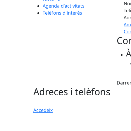
Nom
Agenda d'activitats
Tel
Telèfons d'interès
Adr
Am
Com
Con
+
À
−
Fa
Darrer
Adreces i telèfons
Accedeix