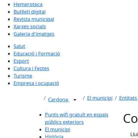
Hemeroteca
Butlletí digital
Revista municipal
Xarxes socials
Galeria d'imatges
Salut
Educació i Formació
Esport
Cultura i Festes
Turisme
Empresa i ocupació
El municipi
Entitats
Cardona
Co
Punts wifi gratuït en espais
públics exteriors
El municipi
Llu
Història