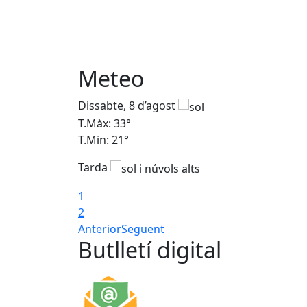
Meteo
Dissabte, 8 d’agost
T.Màx: 33°
T.Min: 21°
Tarda
1
2
Anterior
Següent
Butlletí digital