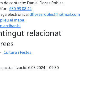
 de contacte: Daniel Flores Robles
èfon:
630 93 08 44
eça electrònica:
dfloresrobles@hotmail.com
plieu el mapa
 arribar-hi
tingut relacionat
rees
Cultura i Festes
cebook
X
a actualització: 6.05.2024 | 09:30