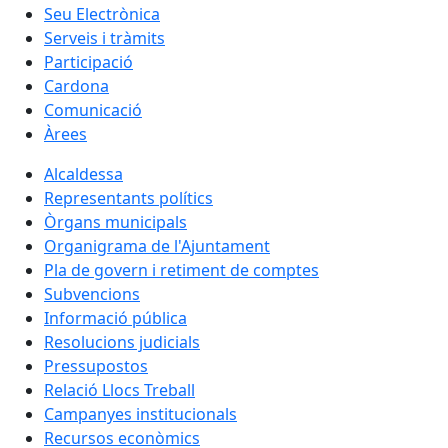
Seu Electrònica
Serveis i tràmits
Participació
Cardona
Comunicació
Àrees
Alcaldessa
Representants polítics
Òrgans municipals
Organigrama de l'Ajuntament
Pla de govern i retiment de comptes
Subvencions
Informació pública
Resolucions judicials
Pressupostos
Relació Llocs Treball
Campanyes institucionals
Recursos econòmics