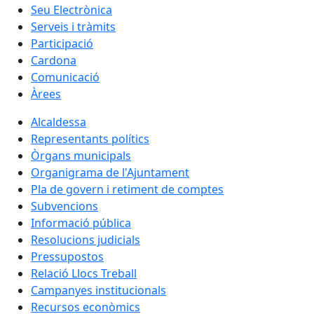
Seu Electrònica
Serveis i tràmits
Participació
Cardona
Comunicació
Àrees
Alcaldessa
Representants polítics
Òrgans municipals
Organigrama de l'Ajuntament
Pla de govern i retiment de comptes
Subvencions
Informació pública
Resolucions judicials
Pressupostos
Relació Llocs Treball
Campanyes institucionals
Recursos econòmics