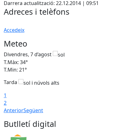
Darrera actualització: 22.12.2014 | 09:51
Adreces i telèfons
Accedeix
Meteo
Divendres, 7 d’agost
D
T.Màx: 34°
T
T.Min: 21°
T
Tarda
T
1
2
Anterior
Següent
Butlletí digital