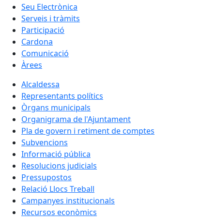
Seu Electrònica
Serveis i tràmits
Participació
Cardona
Comunicació
Àrees
Alcaldessa
Representants polítics
Òrgans municipals
Organigrama de l'Ajuntament
Pla de govern i retiment de comptes
Subvencions
Informació pública
Resolucions judicials
Pressupostos
Relació Llocs Treball
Campanyes institucionals
Recursos econòmics