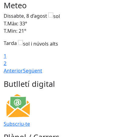
Meteo
Dissabte, 8 d’agost
D
T.Màx: 33°
T
T.Min: 21°
T
Tarda
1
2
Anterior
Següent
Butlletí digital
Subscriu-te