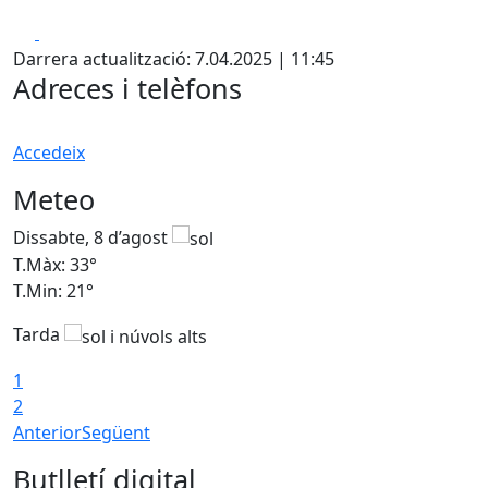
Facebook
X
Darrera actualització: 7.04.2025 | 11:45
Adreces i telèfons
Accedeix
Meteo
Dissabte, 8 d’agost
D
T.Màx: 33°
T
T.Min: 21°
T
Tarda
1
2
Anterior
Següent
Butlletí digital