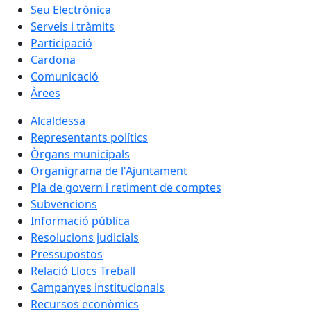
Seu Electrònica
Serveis i tràmits
Participació
Cardona
Comunicació
Àrees
Alcaldessa
Representants polítics
Òrgans municipals
Organigrama de l'Ajuntament
Pla de govern i retiment de comptes
Subvencions
Informació pública
Resolucions judicials
Pressupostos
Relació Llocs Treball
Campanyes institucionals
Recursos econòmics