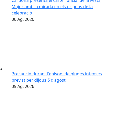
Cardona presenta el cartell oficial de la Festa
Major amb la mirada en els orígens de la
celebració
06
Ag.
2026
Precaució durant l'episodi de pluges intenses
previst per dijous 6 d'agost
05
Ag.
2026