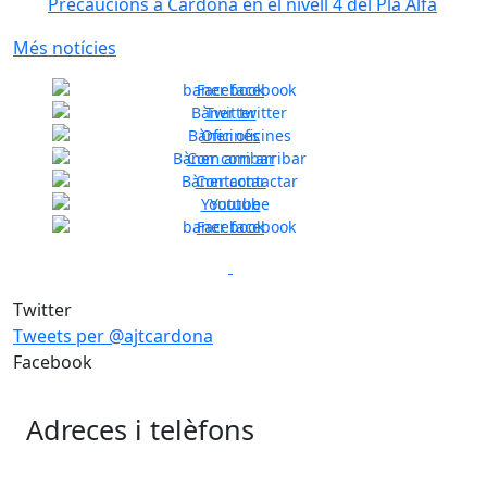
Precaucions a Cardona en el nivell 4 del Pla Alfa
Més notícies
Facebook
Twitter
Oficines
Previous
Next
Com arribar
Contactar
Youtube
Facebook
Previous
Next
Twitter
Tweets per @ajtcardona
Facebook
Adreces i telèfons