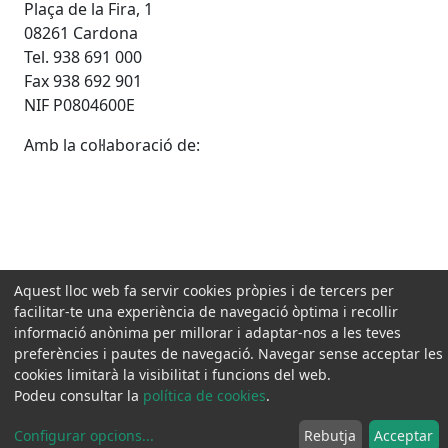
Plaça de la Fira, 1
08261 Cardona
Tel. 938 691 000
Fax 938 692 901
NIF P0804600E
Amb la col·laboració de:
Aquest lloc web fa servir cookies pròpies i de tercers per
facilitar-te una experiència de navegació òptima i recollir
informació anònima per millorar i adaptar-nos a les teves
preferències i pautes de navegació. Navegar sense acceptar les
cookies limitarà la visibilitat i funcions del web.
Podeu consultar la
política de cookies
.
Configurar opcions
...
Rebutja
Acceptar