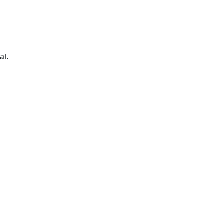
al.
tributors