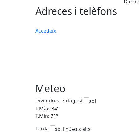
Darrer
−
Adreces i telèfons
Accedeix
Meteo
Divendres, 7 d’agost
T.Màx: 34°
T.Min: 21°
Tarda