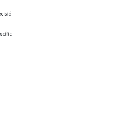
cisió
ecífic