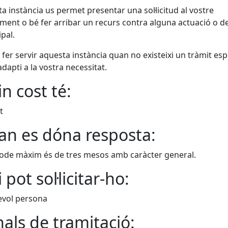
a instància us permet presentar una sol·licitud al vostre
ment o bé fer arribar un recurs contra alguna actuació o de
pal.
fer servir aquesta instància quan no existeixi un tràmit esp
adapti a la vostra necessitat.
n cost té:
t
n es dóna resposta:
íode màxim és de tres mesos amb caràcter general.
 pot sol·licitar-ho:
evol persona
als de tramitació: