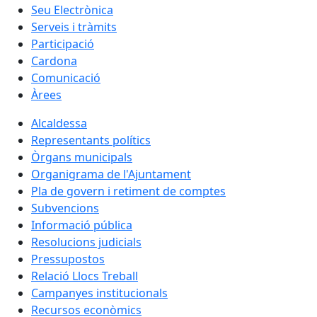
Seu Electrònica
Serveis i tràmits
Participació
Cardona
Comunicació
Àrees
Alcaldessa
Representants polítics
Òrgans municipals
Organigrama de l'Ajuntament
Pla de govern i retiment de comptes
Subvencions
Informació pública
Resolucions judicials
Pressupostos
Relació Llocs Treball
Campanyes institucionals
Recursos econòmics