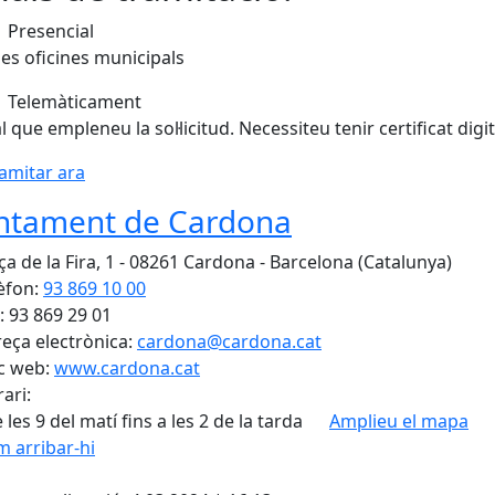
Presencial
les oficines municipals
Telemàticament
l que empleneu la sol·licitud. Necessiteu tenir certificat digit
amitar ara
ntament de Cardona
ça de la Fira, 1 - 08261 Cardona - Barcelona (Catalunya)
èfon:
93 869 10 00
: 93 869 29 01
eça electrònica:
cardona@cardona.cat
c web:
www.cardona.cat
ari:
 les 9 del matí fins a les 2 de la tarda
Amplieu el mapa
 arribar-hi
Leaflet
| ©
OpenStreetMap
con
cebook
X