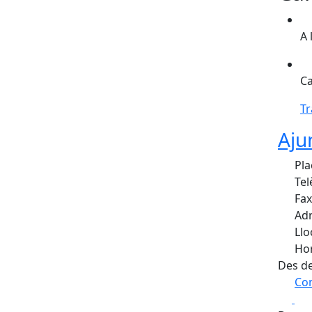
A 
Ca
Tr
Aju
Pla
Tel
Fax
Adr
Llo
Hor
Des de
Com
Fa
+