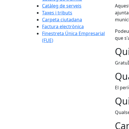
Catàleg de serveis
Aquest
Taxes i tributs
ajunta
Carpeta ciutadana
munici
Factura electrònica
Podeu 
Finestreta Única Empresarial
que s'
(FUE)
Qui
GratuÏ
Qua
El per
Qui
Quals
Can