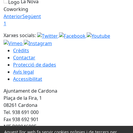
La Nova
Coworking
Anterior
Següent
1
Xarxes socials:
Crèdits
Contactar
Protecció de dades
Avís legal
Accessibilitat
Ajuntament de Cardona
Plaça de la Fira, 1
08261 Cardona
Tel. 938 691 000
Fax 938 692 901
NIF P0804600E
Aquest lloc web fa servir cookies pròpies i de tercers per