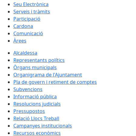
Seu Electrònica
Serveis i tràmits
Participació
Cardona
Comunicació
Àrees
Alcaldessa
Representants polítics
Òrgans municipals
Organigrama de l'Ajuntament
Pla de govern i retiment de comptes
Subvencions
Informació pública
Resolucions judicials
Pressupostos
Relació Llocs Treball
Campanyes institucionals
Recursos econòmics