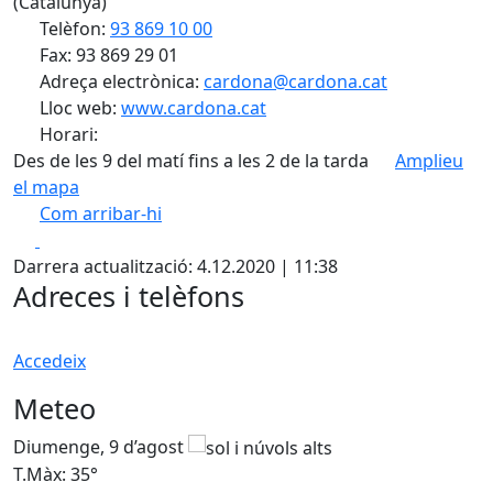
(Catalunya)
Telèfon:
93 869 10 00
Fax: 93 869 29 01
Adreça electrònica:
cardona@cardona.cat
Lloc web:
www.cardona.cat
Horari:
Des de les 9 del matí fins a les 2 de la tarda
Amplieu
el mapa
Com arribar-hi
Leaflet
| ©
OpenStreetMap
contributors
Facebook
X
+
Darrera actualització: 4.12.2020 | 11:38
−
Adreces i telèfons
Accedeix
Meteo
Diumenge, 9 d’agost
D
T.Màx: 35°
T