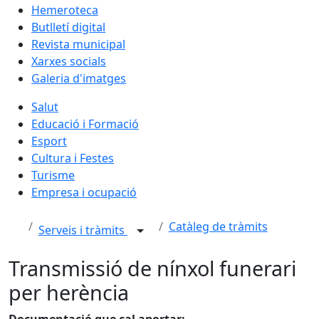
Hemeroteca
Butlletí digital
Revista municipal
Xarxes socials
Galeria d'imatges
Salut
Educació i Formació
Esport
Cultura i Festes
Turisme
Empresa i ocupació
Catàleg de tràmits
Serveis i tràmits
Transmissió de nínxol funerari
per herència
Documentació que cal aportar: