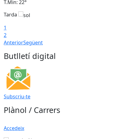
T.Min: 22°
T
Tarda
T
1
2
Anterior
Següent
Butlletí digital
Subscriu-te
Plànol / Carrers
Accedeix