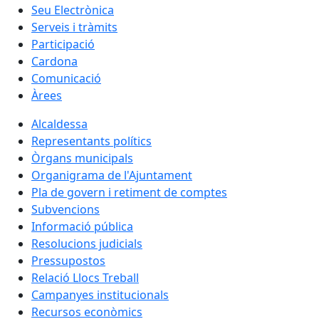
Seu Electrònica
Serveis i tràmits
Participació
Cardona
Comunicació
Àrees
Alcaldessa
Representants polítics
Òrgans municipals
Organigrama de l'Ajuntament
Pla de govern i retiment de comptes
Subvencions
Informació pública
Resolucions judicials
Pressupostos
Relació Llocs Treball
Campanyes institucionals
Recursos econòmics