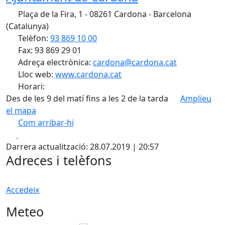
Plaça de la Fira, 1 - 08261 Cardona - Barcelona
(Catalunya)
Telèfon:
93 869 10 00
Fax: 93 869 29 01
Adreça electrònica:
cardona@cardona.cat
Lloc web:
www.cardona.cat
Horari:
Des de les 9 del matí fins a les 2 de la tarda
Amplieu
el mapa
Com arribar-hi
Leaflet
| ©
OpenStreetMap
contributors
Facebook
X
+
Darrera actualització: 28.07.2019 | 20:57
−
Adreces i telèfons
Accedeix
Meteo