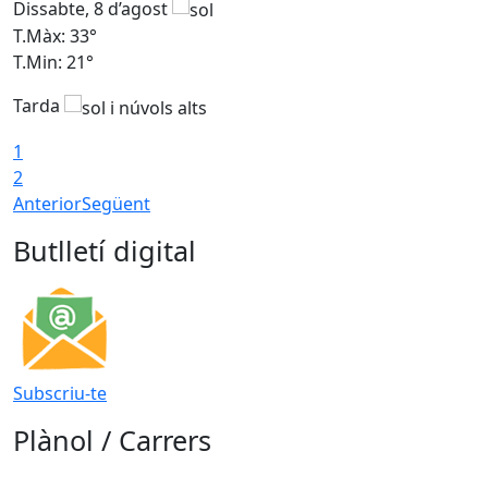
Dissabte, 8 d’agost
D
T.Màx: 33°
T
T.Min: 21°
T
Tarda
1
2
Anterior
Següent
Butlletí digital
Subscriu-te
Plànol / Carrers