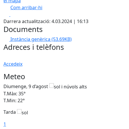
el mapa
Com arribar-hi
Leaflet
| ©
OpenStreetMap
contributors
Facebook
X
+
Darrera actualització: 4.03.2024 | 16:13
−
Documents
Instància genèrica
(53.69KB)
Adreces i telèfons
Accedeix
Meteo
Diumenge, 9 d’agost
D
T.Màx: 35°
T
T.Min: 22°
T
Tarda
T
1