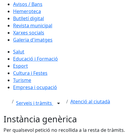
Avisos / Bans
Hemeroteca
Butlletí digital
Revista municipal
Xarxes socials
Galeria d'imatges
Salut
Educació i Formació
Esport
Cultura i Festes
Turisme
Empresa i ocupació
Atenció al ciutadà
Serveis i tràmits
Instància genèrica
Per qualsevol petició no recollida a la resta de tràmits.