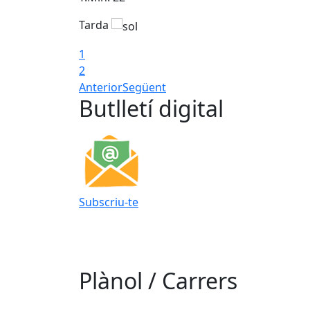
Tarda
1
2
Anterior
Següent
Butlletí digital
Subscriu-te
Plànol / Carrers