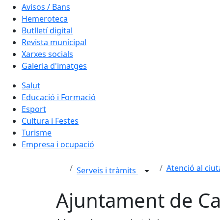
Avisos / Bans
Hemeroteca
Butlletí digital
Revista municipal
Xarxes socials
Galeria d'imatges
Salut
Educació i Formació
Esport
Cultura i Festes
Turisme
Empresa i ocupació
Atenció al ciu
Serveis i tràmits
Ajuntament de C