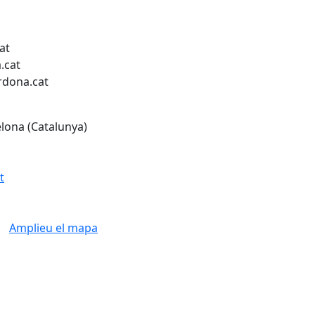
at
.cat
rdona.cat
elona (Catalunya)
t
Amplieu el mapa
Leaflet
| ©
OpenStreetMap
con