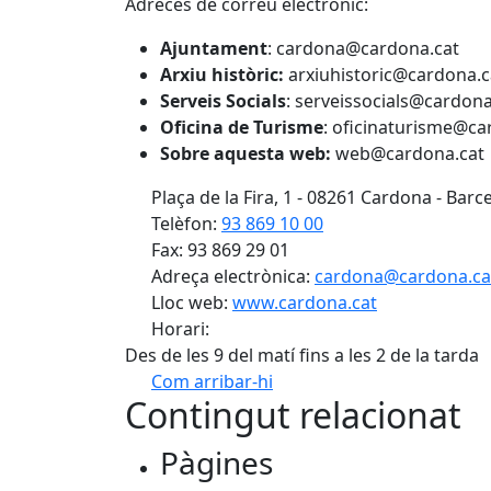
Adreces de correu electrònic:
Ajuntament
: cardona@cardona.cat
Arxiu històric:
arxiuhistoric@cardona.c
Serveis Socials
: serveissocials@cardona
Oficina de Turisme
: oficinaturisme@ca
Sobre aquesta web:
web@cardona.cat
Plaça de la Fira, 1 - 08261 Cardona - Barc
Telèfon:
93 869 10 00
Fax: 93 869 29 01
Adreça electrònica:
cardona@cardona.ca
Lloc web:
www.cardona.cat
Horari:
Des de les 9 del matí fins a les 2 de la tarda
Com arribar-hi
Contingut relacionat
+
Pàgines
−