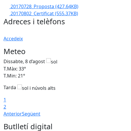
20170728_Proposta
(427.64KB)
20170802_Certificat
(555.37KB)
Adreces i telèfons
Accedeix
Meteo
Dissabte, 8 d’agost
D
T.Màx: 33°
T
T.Min: 21°
T
Tarda
1
2
Anterior
Següent
Butlletí digital