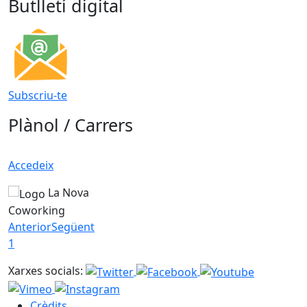
Butlletí digital
Subscriu-te
Plànol / Carrers
Accedeix
La Nova
Coworking
Anterior
Següent
1
Xarxes socials:
Crèdits