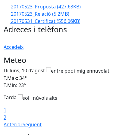
20170523_Proposta
(427.63KB)
20170523_Relació
(5.2MB)
20170531_Certificat
(556.06KB)
Adreces i telèfons
Accedeix
Meteo
Dilluns, 10 d’agost
D
T.Màx: 34°
T
T.Min: 23°
T
Tarda
1
2
Anterior
Següent