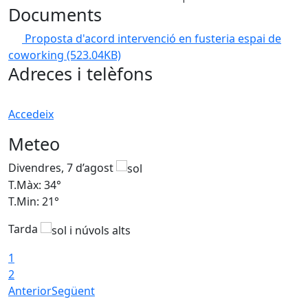
Documents
Proposta d'acord intervenció en fusteria espai de
coworking
(523.04KB)
Adreces i telèfons
Accedeix
Meteo
Divendres, 7 d’agost
D
T.Màx: 34°
T
T.Min: 21°
T
Tarda
T
1
2
Anterior
Següent