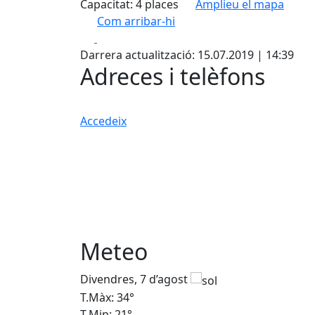
Capacitat: 4 places
Amplieu el mapa
Com arribar-hi
Facebook
X
+
Darrera actualització: 15.07.2019 | 14:39
−
Adreces i telèfons
Accedeix
Meteo
Divendres, 7 d’agost
T.Màx: 34°
T.Min: 21°