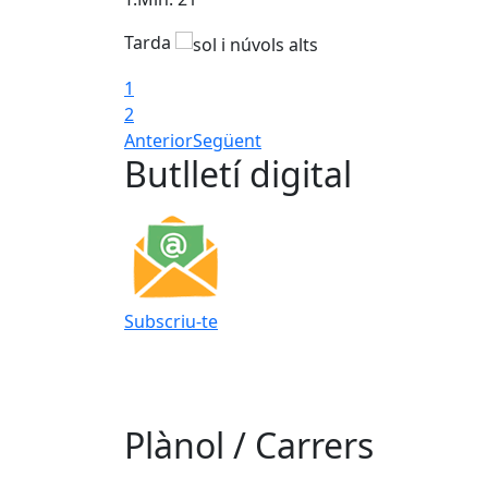
Tarda
1
2
Anterior
Següent
Butlletí digital
Subscriu-te
Plànol / Carrers