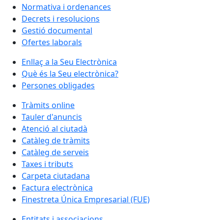
Normativa i ordenances
Decrets i resolucions
Gestió documental
Ofertes laborals
Enllaç a la Seu Electrònica
Què és la Seu electrònica?
Persones obligades
Tràmits online
Tauler d'anuncis
Atenció al ciutadà
Catàleg de tràmits
Catàleg de serveis
Taxes i tributs
Carpeta ciutadana
Factura electrònica
Finestreta Única Empresarial (FUE)
Entitats i associacions