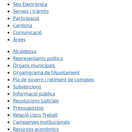
Seu Electrònica
Serveis i tràmits
Participació
Cardona
Comunicació
Àrees
Alcaldessa
Representants polítics
Òrgans municipals
Organigrama de l'Ajuntament
Pla de govern i retiment de comptes
Subvencions
Informació pública
Resolucions judicials
Pressupostos
Relació Llocs Treball
Campanyes institucionals
Recursos econòmics