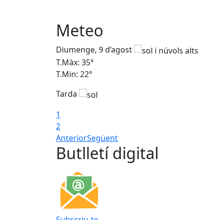
Meteo
Diumenge, 9 d’agost
T.Màx: 35°
T.Min: 22°
Tarda
1
2
Anterior
Següent
Butlletí digital
Subscriu-te