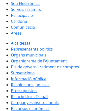
Seu Electrònica
Serveis i tràmits
Participació
Cardona
Comunicació
Àrees
Alcaldessa
Representants polítics
Òrgans municipals
Organigrama de l'Ajuntament
Pla de govern i retiment de comptes
Subvencions
Informació pública
Resolucions judicials
Pressupostos
Relació Llocs Treball
Campanyes institucionals
Recursos econòmics