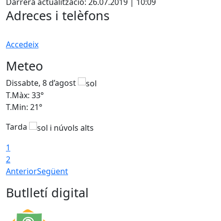
Darrera actualització: 26.07.2019 | 10:09
Adreces i telèfons
Accedeix
Meteo
Dissabte, 8 d’agost
D
T.Màx: 33°
T
T.Min: 21°
T
Tarda
1
2
Anterior
Següent
Butlletí digital