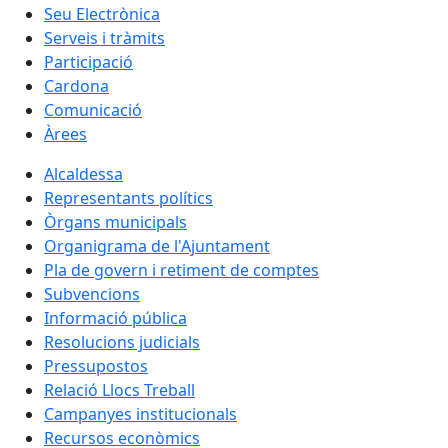
Seu Electrònica
Serveis i tràmits
Participació
Cardona
Comunicació
Àrees
Alcaldessa
Representants polítics
Òrgans municipals
Organigrama de l'Ajuntament
Pla de govern i retiment de comptes
Subvencions
Informació pública
Resolucions judicials
Pressupostos
Relació Llocs Treball
Campanyes institucionals
Recursos econòmics