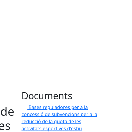
Documents
 de
Bases reguladores per a la
concessió de subvencions per a la
des
reducció de la quota de les
activitats esportives d'estiu