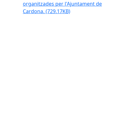
organitzades per l'Ajuntament de
Cardona.
(729.17KB)
Divendres, 7 d
T.Màx: 34°