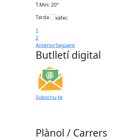
T.Min: 20°
Tarda
1
2
Anterior
Següent
Butlletí digital
Subscriu-te
Plànol / Carrers