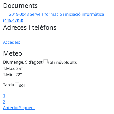
Documents
2019-0048 Serveis formació i iniciació informàtica
(445.47KB)
Adreces i telèfons
Accedeix
Meteo
Diumenge, 9 d’agost
D
T.Màx: 35°
T
T.Min: 22°
T
Tarda
T
1
2
Anterior
Següent