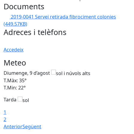
Documents
2019-0041 Servei retirada fibrociment colonies
(449.57KB)
Adreces i telèfons
Accedeix
Meteo
Diumenge, 9 d’agost
D
T.Màx: 35°
T
T.Min: 22°
T
Tarda
T
1
2
Anterior
Següent