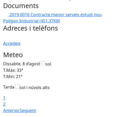
Documents
2019-0016 Contracte menor serveis estudi nou
Polígon Industrial
(451.37KB)
Adreces i telèfons
Accedeix
Meteo
Dissabte, 8 d’agost
D
T.Màx: 33°
T
T.Min: 21°
T
Tarda
1
2
Anterior
Següent