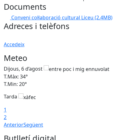
Documents
Conveni col·laboració cultural Liceu
(2.4MB)
Adreces i telèfons
Accedeix
Meteo
Dijous, 6 d’agost
D
T.Màx: 34°
T
T.Min: 20°
T
Tarda
1
2
Anterior
Següent
Butlletí digital