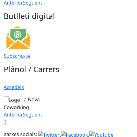
Anterior
Següent
Butlletí digital
Subscriu-te
Plànol / Carrers
Accedeix
La Nova
Coworking
Anterior
Següent
1
Xarxes socials: