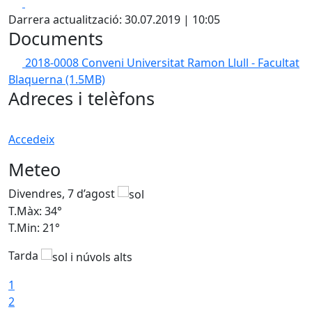
Facebook
X
Darrera actualització: 30.07.2019 | 10:05
Documents
2018-0008 Conveni Universitat Ramon Llull - Facultat
Blaquerna
(1.5MB)
Adreces i telèfons
Accedeix
Meteo
Divendres, 7 d’agost
D
T.Màx: 34°
T
T.Min: 21°
T
Tarda
T
1
2