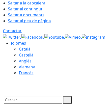
Saltar a la capçalera
Saltar al contingut
Saltar a documents
Saltar al peu de pàgina
Contactar
Idiomes
Català
Castellà
Anglès
Alemany
Francès
09.08.2026 | 05:33
Cercar: