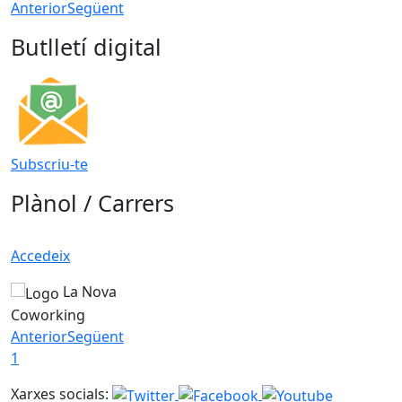
Anterior
Següent
Butlletí digital
Subscriu-te
Plànol / Carrers
Accedeix
La Nova
Coworking
Anterior
Següent
1
Xarxes socials: