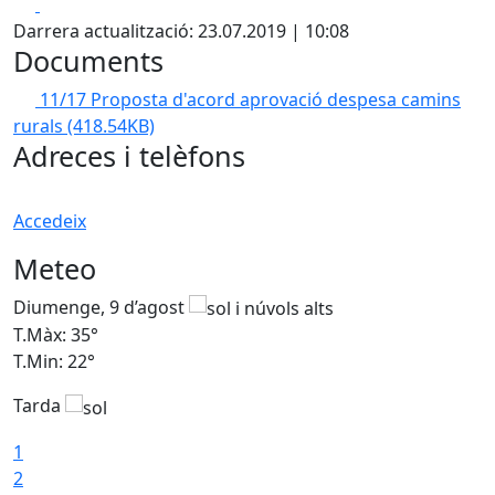
Facebook
X
Darrera actualització: 23.07.2019 | 10:08
Documents
11/17 Proposta d'acord aprovació despesa camins
rurals
(418.54KB)
Adreces i telèfons
Accedeix
Meteo
Diumenge, 9 d’agost
D
T.Màx: 35°
T
T.Min: 22°
T
Tarda
T
1
2