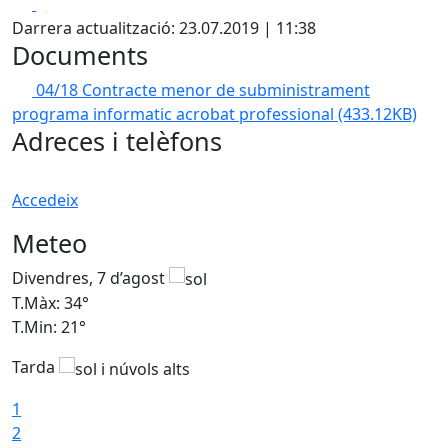
Facebook
X
Darrera actualització: 23.07.2019 | 11:38
Documents
04/18 Contracte menor de subministrament
programa informatic acrobat professional
(433.12KB)
Adreces i telèfons
Accedeix
Meteo
Divendres, 7 d’agost
D
T.Màx: 34°
T
T.Min: 21°
T
Tarda
T
1
2