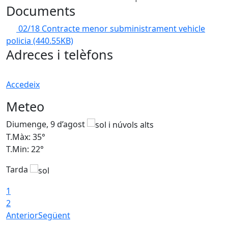
Documents
02/18 Contracte menor subministrament vehicle
policia
(440.55KB)
Adreces i telèfons
Accedeix
Meteo
Diumenge, 9 d’agost
D
T.Màx: 35°
T
T.Min: 22°
T
Tarda
T
1
2
Anterior
Següent