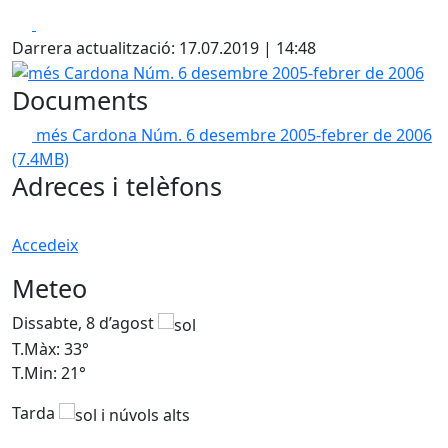
Facebook
X
Darrera actualització: 17.07.2019 | 14:48
més Cardona Núm. 6 desembre 2005-febrer de 2006
Documents
més Cardona Núm. 6 desembre 2005-febrer de 2006
(7.4MB)
Adreces i telèfons
Accedeix
Meteo
Dissabte, 8 d’agost
D
T.Màx: 33°
T
T.Min: 21°
T
Tarda