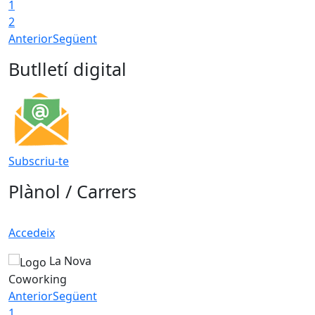
1
2
Anterior
Següent
Butlletí digital
Subscriu-te
Plànol / Carrers
Accedeix
La Nova
Coworking
Anterior
Següent
1