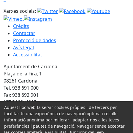
Xarxes socials:
Crèdits
Contactar
Protecció de dades
Avís legal
Accessibilitat
Ajuntament de Cardona
Plaça de la Fira, 1
08261 Cardona
Tel. 938 691 000
Fax 938 692 901
NIF P0804600E
Aquest lloc web fa servir cookies pròpies i de tercers per
facilitar-te una experiència de navegació òptima i recollir
Amb la col·laboració de:
informació anònima per millorar i adaptar-nos a les teves
preferències i pautes de navegació. Navegar sense acceptar
les cookies limitarà la visibilitat i funcions del web.